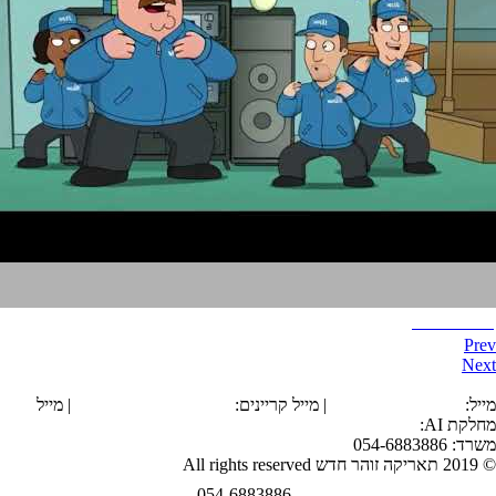
איש משפחה
Prev
Next
הצהרת נגישות
מייל:
office@tarika.co.il
| מייל קריינים:
karyanim@tarika.co.il
| מייל
מחלקת
AI
:
ai@tarika.co.il
משרד: 054-6883886
© 2019 תאריקה זוהר חדש All rights reserved
054-6883886