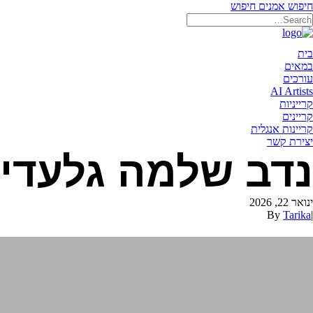
חיפוש אמנים
חיפוש
תאריקה זוהר, ייצוג אמנים
בית
במאים
עורכים
AI Artists
קרייניות
קריינים
קריינות אנגלית
יצירת קשר
נדב שלמה גלעדי
ינואר 22, 2026
By
Tarika
|