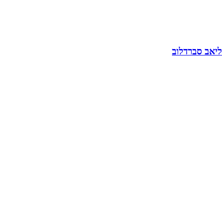
ליאב סברדלוב