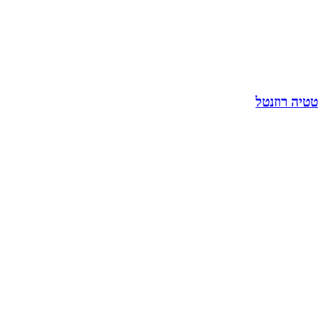
טטיה רוזנטל