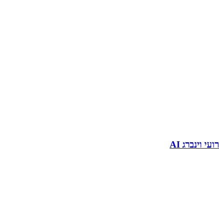
רועי וינברג AI