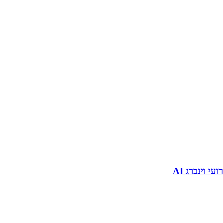
רועי וינברג AI