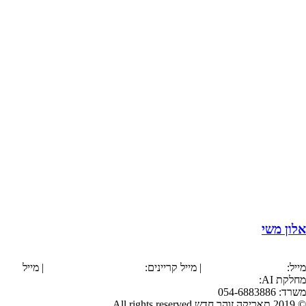
אלון משי
הצהרת נגישות
מייל:
office@tarika.co.il
| מייל קריינים:
karyanim@tarika.co.il
| מייל
מחלקת
AI
:
ai@tarika.co.il
משרד: 054-6883886
© 2019 תאריקה זוהר חדש All rights reserved