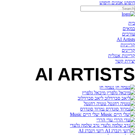
חיפוש אמנים
חיפוש
תאריקה זוהר, ייצוג אמנים
בית
במאים
עורכים
AI Artists
קרייניות
קריינים
קריינות אנגלית
יצירת קשר
AI ARTISTS
נעמה חן
מיכאל גלפרין
ליאב סברדלוב
טטיה רוזנטל
נמרוד סונדרס
יעלי היים Music
עדי הררי
נדב שלמה גלעדי
רועי וינברג AI