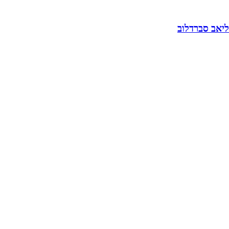
ליאב סברדלוב