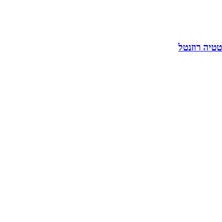
טטיה רוזנטל