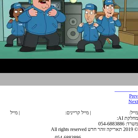
איש משפחה
Prev
Next
הצהרת נגישות
מייל:
office@tarika.co.il
| מייל קריינים:
karyanim@tarika.co.il
| מייל
מחלקת
AI
:
ai@tarika.co.il
משרד: 054-6883886
© 2019 תאריקה זוהר חדש All rights reserved
054-6883886