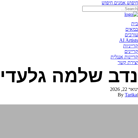
חיפוש אמנים
חיפוש
תאריקה זוהר, ייצוג אמנים
בית
במאים
עורכים
AI Artists
קרייניות
קריינים
קריינות אנגלית
יצירת קשר
נדב שלמה גלעדי
ינואר 22, 2026
By
Tarika
|