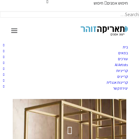
חיפוש אמנים
חיפוש
תאריקה זוהר, ייצוג אמנים
בית
במאים
עורכים
AI Artists
אחינעם בר
קרייניות
קריינים
קריינות אנגלית
יוני 3, 2025
|
TARIKA
BY
יצירת קשר