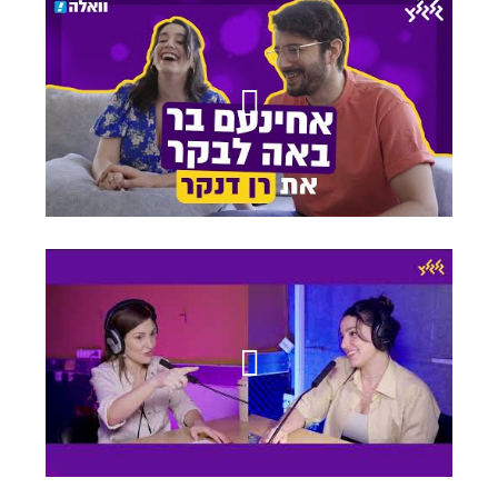
באה לבקר רן דנקר
פופטוק