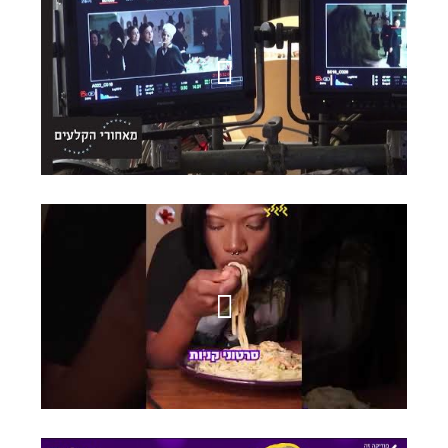
מאחורי הקלעים
דוצ'י - אינסטגרם