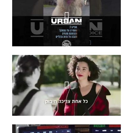
אורבן צ'ויס
עמותת הלל