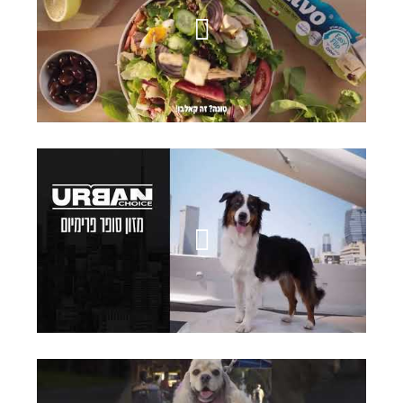
טונה קאלבו
ביופט