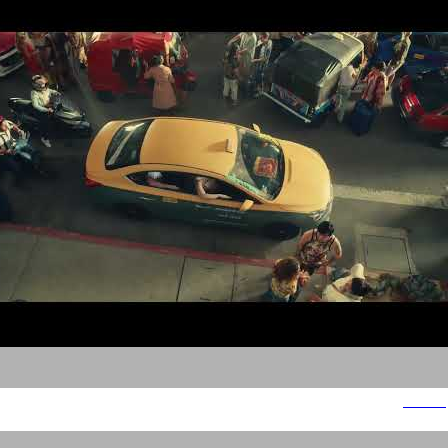
סמסונג