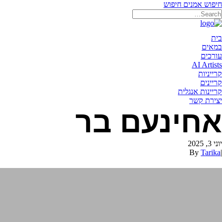
חיפוש אמנים
חיפוש
תאריקה זוהר, ייצוג אמנים
בית
במאים
עורכים
AI Artists
קרייניות
קריינים
קריינות אנגלית
יצירת קשר
אחינעם בר
יוני 3, 2025
By
Tarika
|