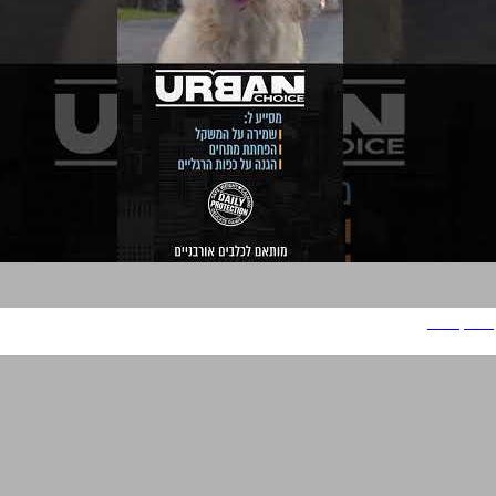
אורבן צ'ויס