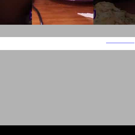
דוצ'י - אינסטגרם