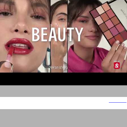
סופרפארם