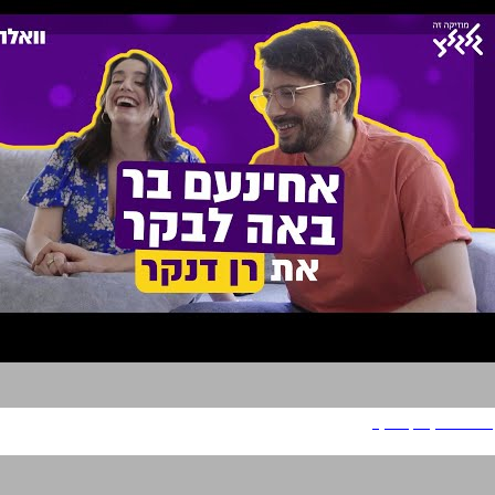
באה לבקר רן דנקר