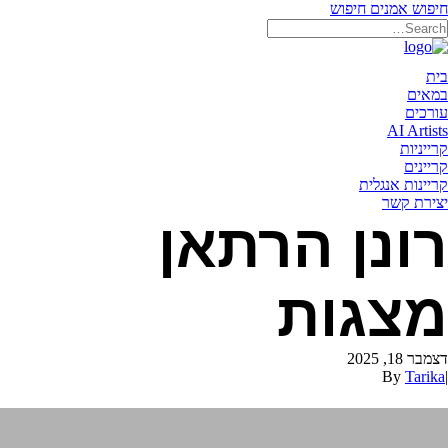
חיפוש אמנים
חיפוש
תאריקה זוהר, ייצוג אמנים
בית
במאים
עורכים
AI Artists
קרייניות
קריינים
קריינות אנגלית
יצירת קשר
רונן הרתאן
מצגות
דצמבר 18, 2025
By
Tarika
|