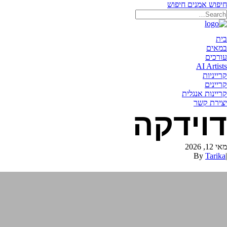
חיפוש אמנים
חיפוש
תאריקה זוהר, ייצוג אמנים
בית
במאים
עורכים
AI Artists
קרייניות
קריינים
קריינות אנגלית
יצירת קשר
דוידקה
מאי 12, 2026
By
Tarika
|