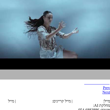
Insiders Trailer
Prev
Next
הצהרת נגישות
מייל:
office@tarika.co.il
| מייל קריינים:
karyanim@tarika.co.il
| מייל
מחלקת
AI
:
ai@tarika.co.il
משרד: 054-6883886