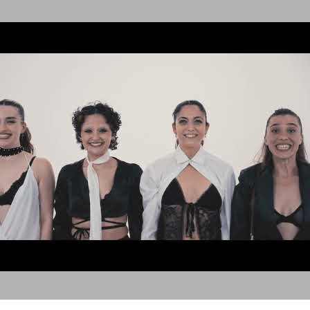
WalkLikeAMan