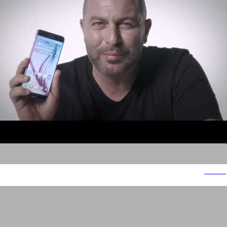
סמסונג