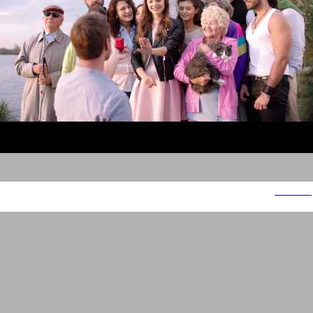
ג'יימס אלן