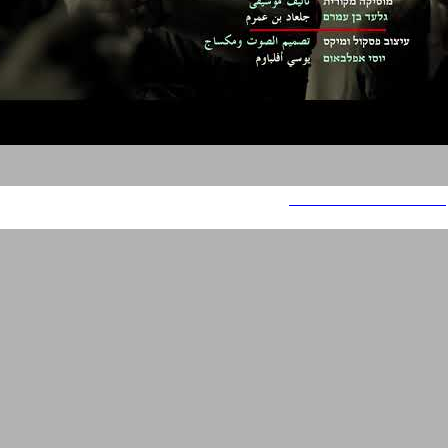
פאודה - עונות 2 ו - 3 + 4+ 5