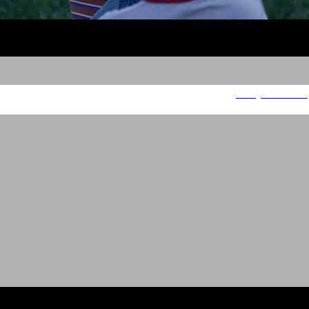
Be by Shufersal