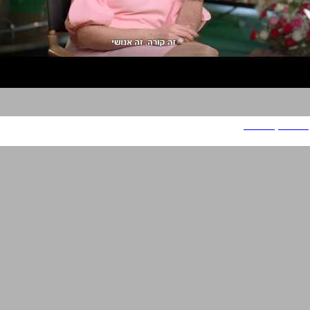
ברנפלקס - דנית