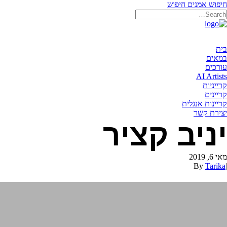
חיפוש אמנים
חיפוש
בית
במאים
עורכים
AI Artists
קרייניות
קריינים
קריינות אנגלית
יצירת קשר
יניב קציר
מאי 6, 2019
By
Tarika
|