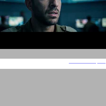
משחקים מהממד - גרעינים