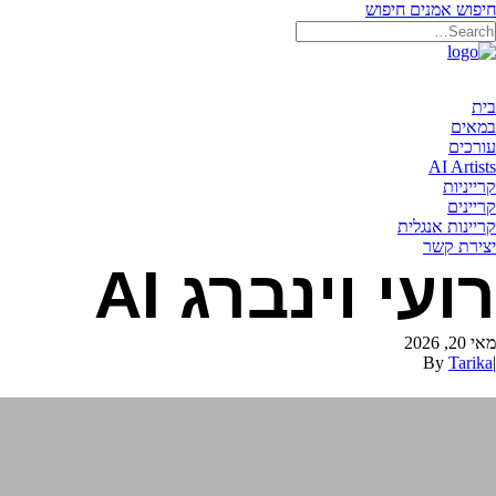
חיפוש אמנים
חיפוש
בית
במאים
עורכים
AI Artists
קרייניות
קריינים
קריינות אנגלית
יצירת קשר
רועי וינברג AI
מאי 20, 2026
By
Tarika
|