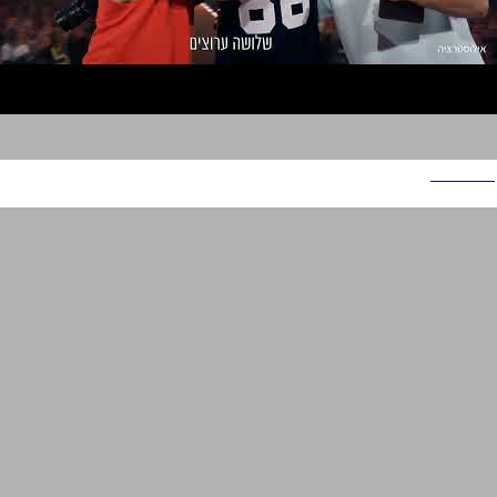
YouStars