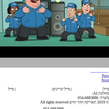
איש משפחה
Prev
Next
הצהרת נגישות
מייל:
office@tarika.co.il
| מייל קריינים:
karyanim@tarika.co.il
| מייל
מחלקת
AI
:
ai@tarika.co.il
משרד: 054-6883886
© 2019 תאריקה זוהר חדש All rights reserved
054-6883886