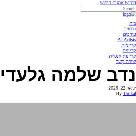
חיפוש אמנים
חיפוש
תאריקה זוהר, ייצוג אמנים
בית
במאים
עורכים
AI Artists
קרייניות
קריינים
קריינות אנגלית
יצירת קשר
נדב שלמה גלעדי
ינואר 22, 2026
By
Tarika
|