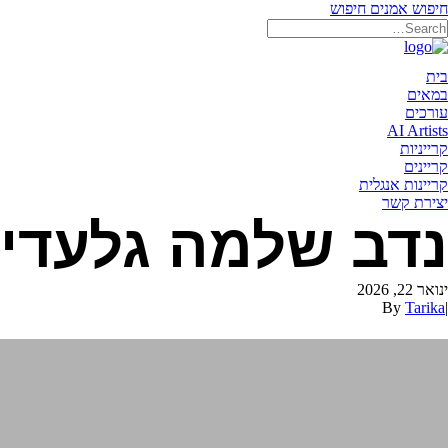
חיפוש אמנים
חיפוש
תאריקה זוהר, ייצוג אמנים
בית
במאים
עורכים
AI Artists
קרייניות
קריינים
קריינות אנגלית
יצירת קשר
נדב שלמה גלעדי
ינואר 22, 2026
By
Tarika
|