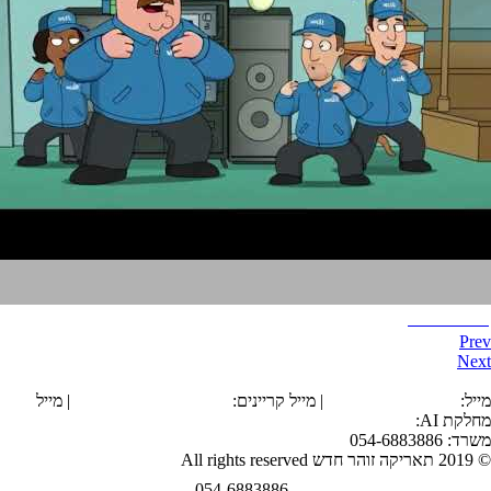
איש משפחה
Prev
Next
הצהרת נגישות
מייל:
office@tarika.co.il
| מייל קריינים:
karyanim@tarika.co.il
| מייל
מחלקת
AI
:
ai@tarika.co.il
משרד: 054-6883886
© 2019 תאריקה זוהר חדש All rights reserved
054-6883886