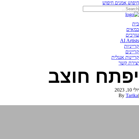
חיפוש אמנים
חיפוש
תאריקה זוהר, ייצוג אמנים
בית
במאים
עורכים
AI Artists
קרייניות
קריינים
קריינות אנגלית
יצירת קשר
יפתח חוצב
יולי 10, 2023
By
Tarika
|