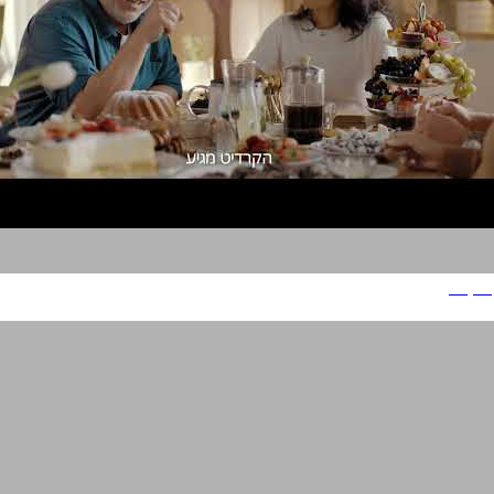
איקאה