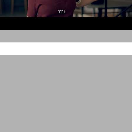
מזגני פמילי