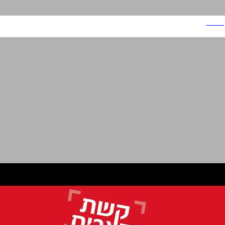
טורנדו