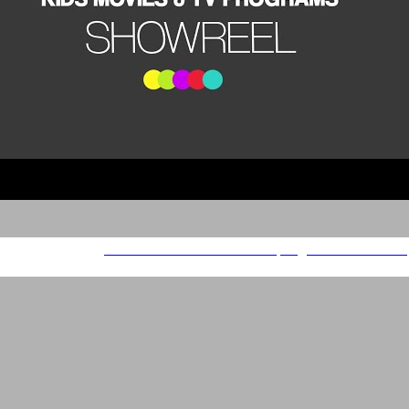
Kids Movies & Children's TV programs - Showreel