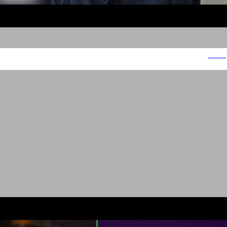
טורנדו