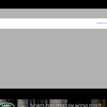
בצוותא