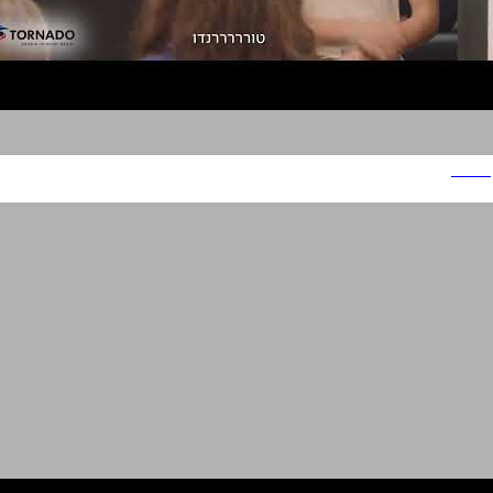
טורנדו