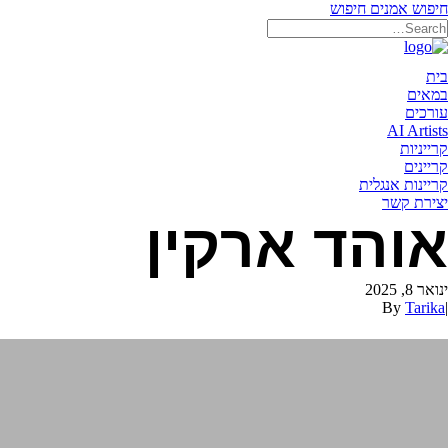
חיפוש אמנים
חיפוש
תאריקה זוהר, ייצוג אמנים
בית
במאים
עורכים
AI Artists
קרייניות
קריינים
קריינות אנגלית
יצירת קשר
אוהד ארקין
ינואר 8, 2025
By
Tarika
|