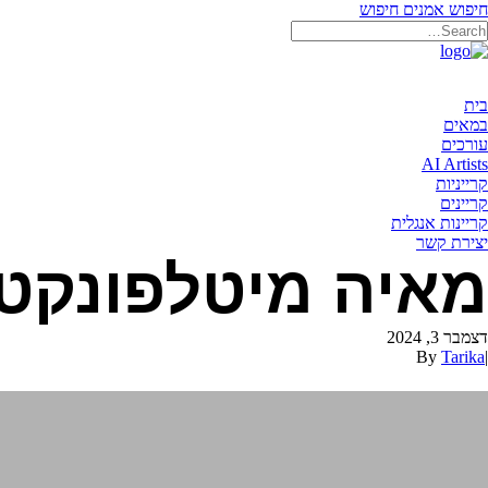
חיפוש אמנים
חיפוש
בית
במאים
עורכים
AI Artists
קרייניות
קריינים
קריינות אנגלית
יצירת קשר
מאיה מיטלפונקט
דצמבר 3, 2024
By
Tarika
|