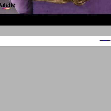
פאלטה