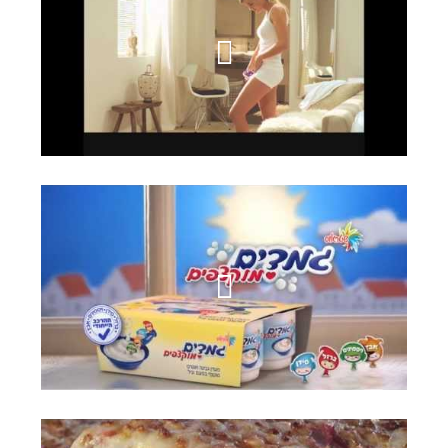
פלאש אנד גו
גמדים