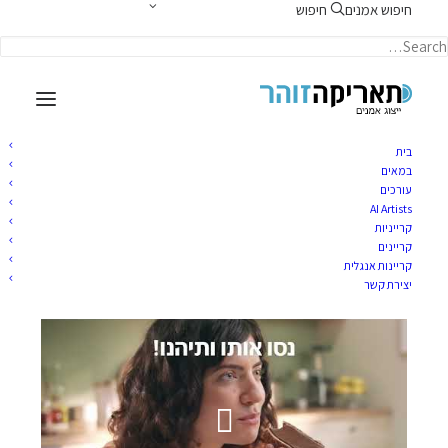
חיפוש אמנים
חיפוש
תאריקה זוהר, ייצוג אמנים
בית
במאים
עורכים
AI Artists
יעל כץ קריינית
קרייניות
קריינים
קריינות אנגלית
פברואר 7, 2023
|
TARIKA
BY
יצירת קשר