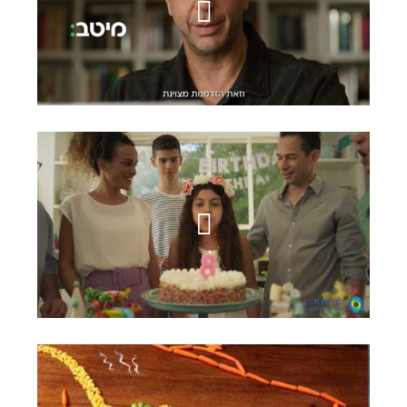
מיטב
קבוצת ח.י.