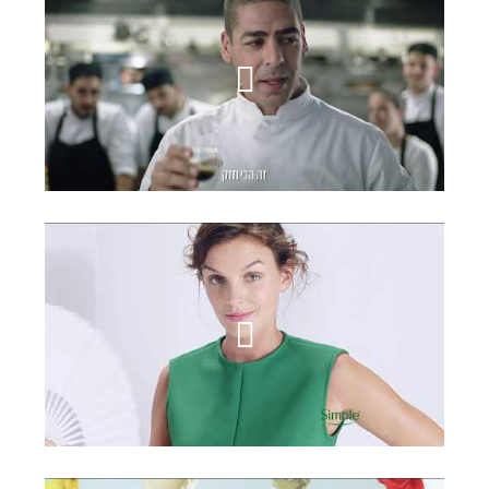
עלית פלטינום
סימפל