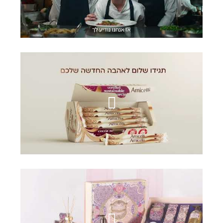
וואן זירו
אמיצ'לי