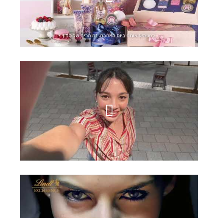
סבון
נת"ע - נתיבי תחבורה עירוניים