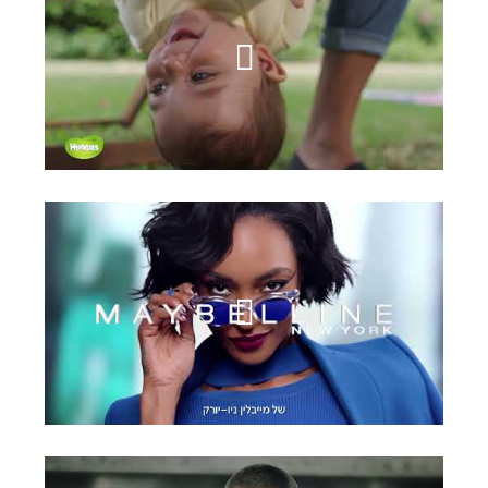
האגיס
מייבילין