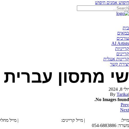
חיפוש אמנים
חיפוש
בית
במאים
עורכים
AI Artists
קרייניות
קריינים
קריינות אנגלית
יצירת קשר
שי מתסון עברית
יולי 8, 2024
By
Tarika
|
No Images found.
Prev
Next
הצהרת נגישות
מייל:
office@tarika.co.il
| מייל קריינים:
karyanim@tarika.co.il
| מייל מחל
משרד: 054-6883886