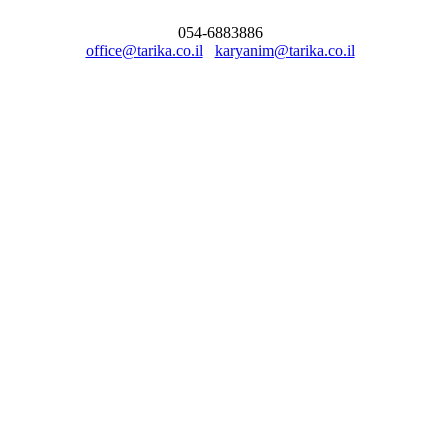
054-6883886
office@tarika.co.il
karyanim@tarika.co.il