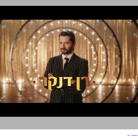
שיקגו