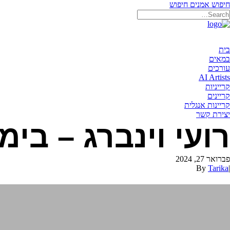
חיפוש אמנים
חיפוש
בית
במאים
עורכים
AI Artists
קרייניות
קריינים
קריינות אנגלית
יצירת קשר
רועי וינברג – בימ
פברואר 27, 2024
By
Tarika
|