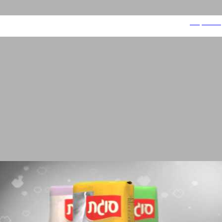
סיטרואן C4