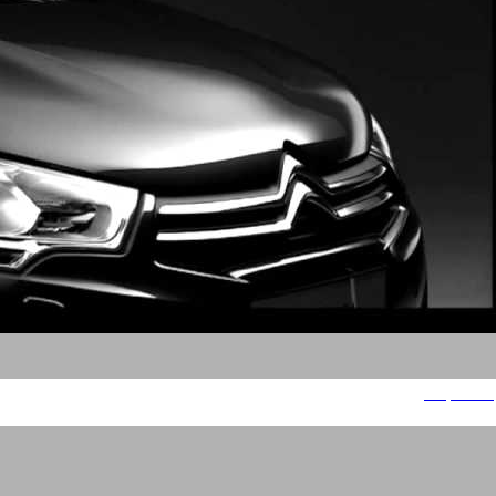
סיטרואן C4