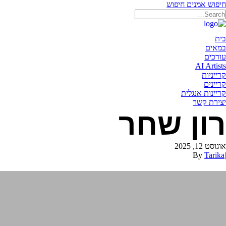
חיפוש אמנים
חיפוש
תאריקה זוהר, ייצוג אמנים
בית
במאים
עורכים
AI Artists
קרייניות
קריינים
קריינות אנגלית
יצירת קשר
רון שחר
אוגוסט 12, 2025
By
Tarika
|