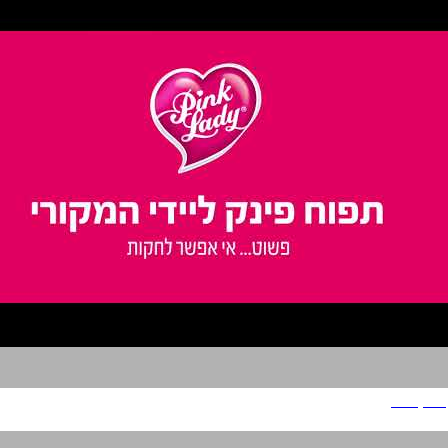
פינק ליידי