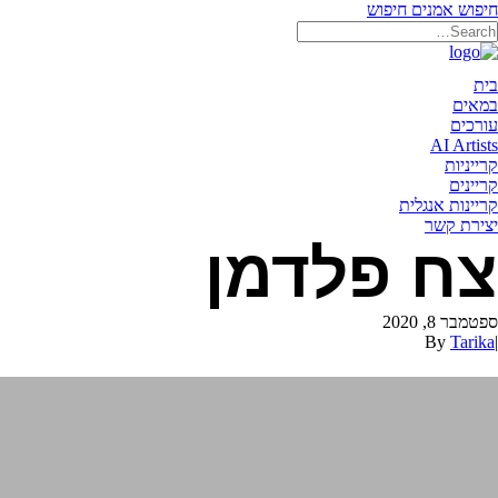
חיפוש אמנים
חיפוש
תאריקה זוהר, ייצוג אמנים
בית
במאים
עורכים
AI Artists
קרייניות
קריינים
קריינות אנגלית
יצירת קשר
צח פלדמן
ספטמבר 8, 2020
By
Tarika
|