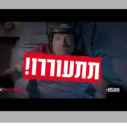
קימקו