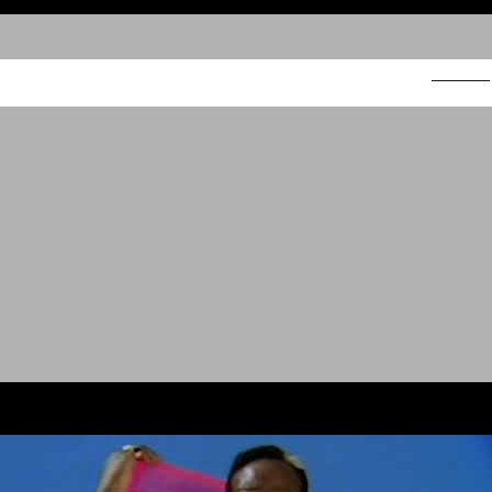
ג'יימס אלן