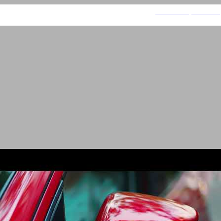
פאנטה - קריינות ודיבוב