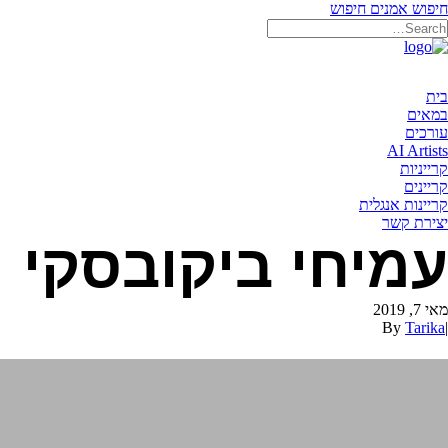
חיפוש אמנים
חיפוש
בית
במאים
עורכים
AI Artists
קרייניות
קריינים
קריינות אנגלית
יצירת קשר
עמיחי ביקובסקי
מאי 7, 2019
By
Tarika
|