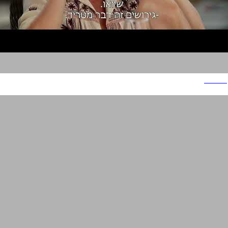
רפאליס