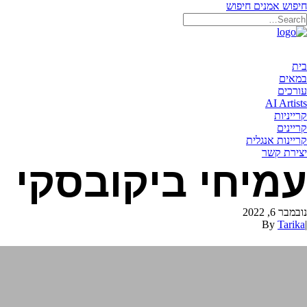
חיפוש אמנים
חיפוש
בית
במאים
עורכים
AI Artists
קרייניות
קריינים
קריינות אנגלית
יצירת קשר
עמיחי ביקובסקי
נובמבר 6, 2022
By
Tarika
|