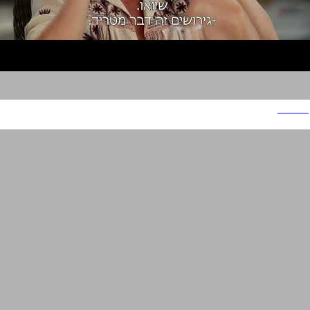
רפאליס