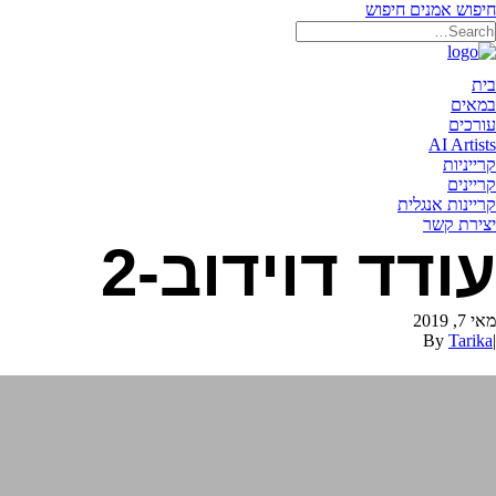
חיפוש אמנים
חיפוש
תאריקה זוהר, ייצוג אמנים
בית
במאים
עורכים
AI Artists
קרייניות
קריינים
קריינות אנגלית
יצירת קשר
עודד דוידוב-2
מאי 7, 2019
By
Tarika
|