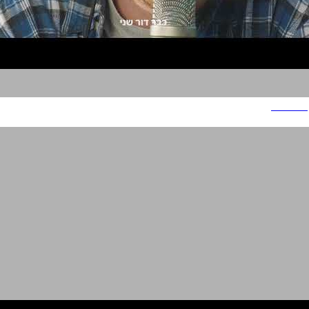
תפוצ'יפס