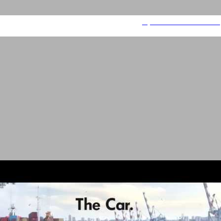
שטראוס אחלה - איל מרקטו