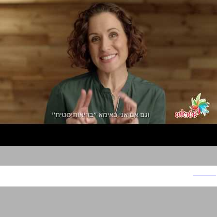
שטראוס