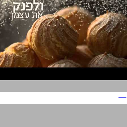
רולדין