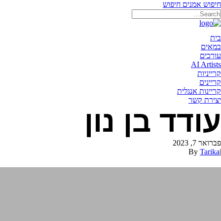
חיפוש אמנים
חיפוש
תאריקה זוהר, ייצוג אמנים
בית
במאים
עורכים
AI Artists
קרייניות
קריינים
קריינות אנגלית
יצירת קשר
עודד בן נון
פברואר 7, 2023
By
Tarika
|