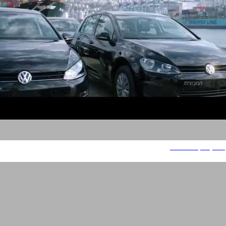
פולקסווגן The Car