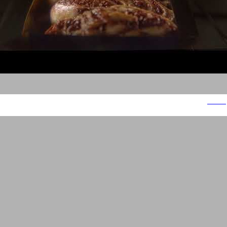
בונז'ור