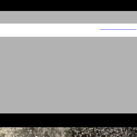
לפ"מ - רחצה בטוחה