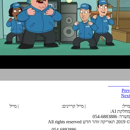
איש משפחה
Prev
Next
הצהרת נגישות
מייל:
office@tarika.co.il
| מייל קריינים:
karyanim@tarika.co.il
| מייל
מחלקת
AI
:
ai@tarika.co.il
משרד: 054-6883886
© 2019 תאריקה זוהר חדש All rights reserved
054-6883886