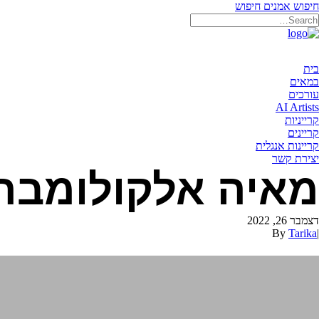
חיפוש אמנים
חיפוש
בית
במאים
עורכים
AI Artists
קרייניות
קריינים
קריינות אנגלית
יצירת קשר
מאיה אלקולומבר
דצמבר 26, 2022
By
Tarika
|