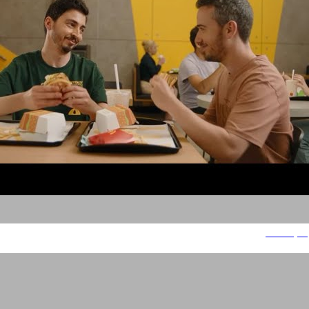
מקדונלדס