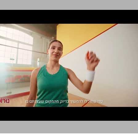
נורופן