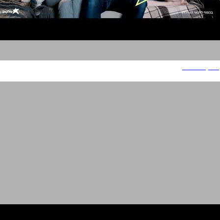
סלקום אנרג'י