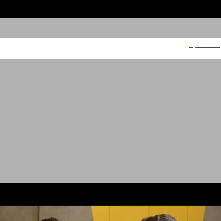
פרודונטקס