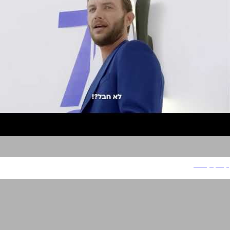
קפטן קרדיט