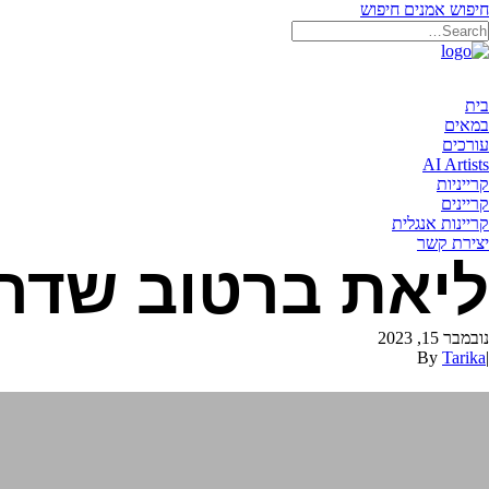
חיפוש אמנים
חיפוש
בית
במאים
עורכים
AI Artists
קרייניות
קריינים
קריינות אנגלית
יצירת קשר
ליאת ברטוב שדה
נובמבר 15, 2023
By
Tarika
|