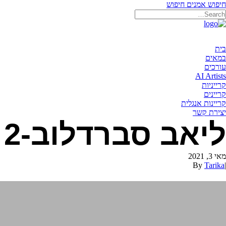
חיפוש אמנים
חיפוש
בית
במאים
עורכים
AI Artists
קרייניות
קריינים
קריינות אנגלית
יצירת קשר
ליאב סברדלוב-2
מאי 3, 2021
By
Tarika
|