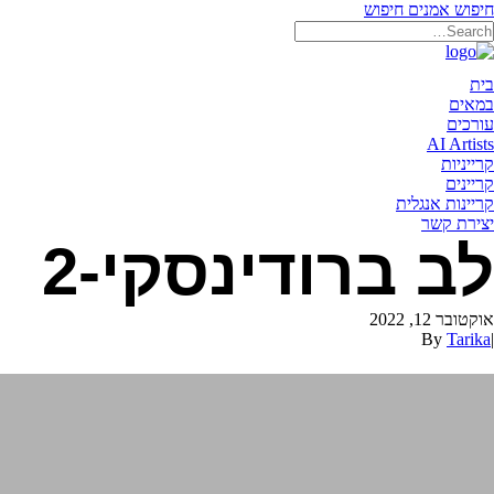
חיפוש אמנים
חיפוש
תאריקה זוהר, ייצוג אמנים
בית
במאים
עורכים
AI Artists
קרייניות
קריינים
קריינות אנגלית
יצירת קשר
לב ברודינסקי-2
אוקטובר 12, 2022
By
Tarika
|