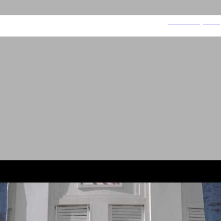
אסם קריספי צ'יפס