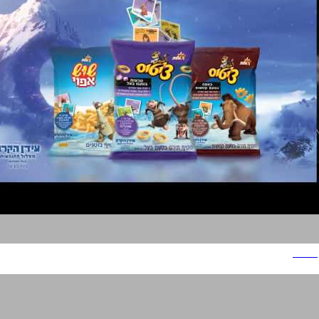
צ'יטוס