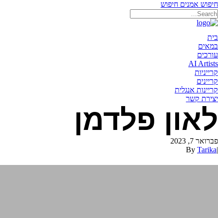
חיפוש אמנים
חיפוש
תאריקה זוהר, ייצוג אמנים
בית
במאים
עורכים
AI Artists
קרייניות
קריינים
קריינות אנגלית
יצירת קשר
לאון פלדמן
פברואר 7, 2023
By
Tarika
|