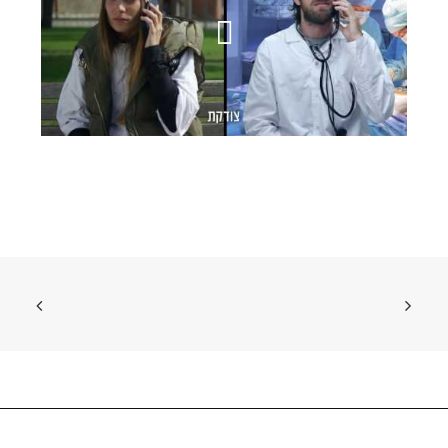
BBB
054-6883886
office@tarika.co.il
karyanim@tarika.co.il