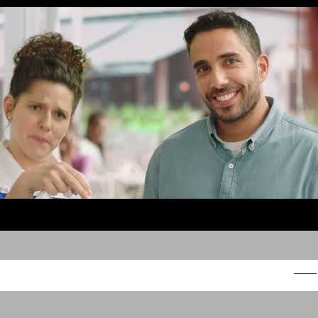
דנונה