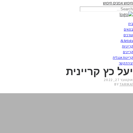
חיפוש אמנים
חיפוש
תאריקה זוהר, ייצוג אמנים
בית
במאים
עורכים
AI Artists
קרייניות
קריינים
קריינות אנגלית
יצירת קשר
יעל כץ קריינית
אוקטובר 27, 2022
BY
TARIKA
|