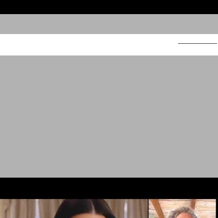
נוטלה צימחית