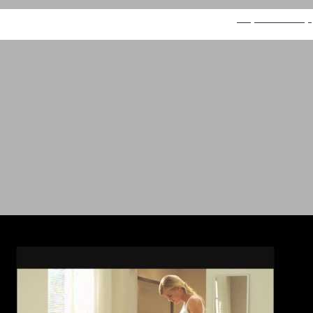
קולגייט אופטיק וויט