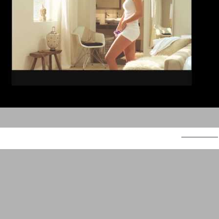
פלאש אנד גו