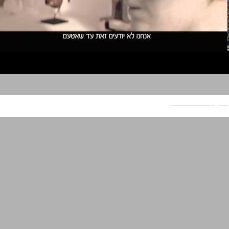
נסקפה דולצ'ה גוסט