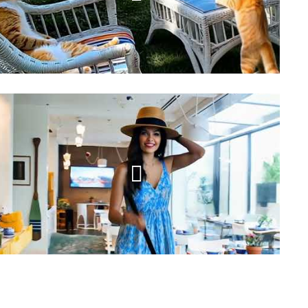
CatParty
Yam