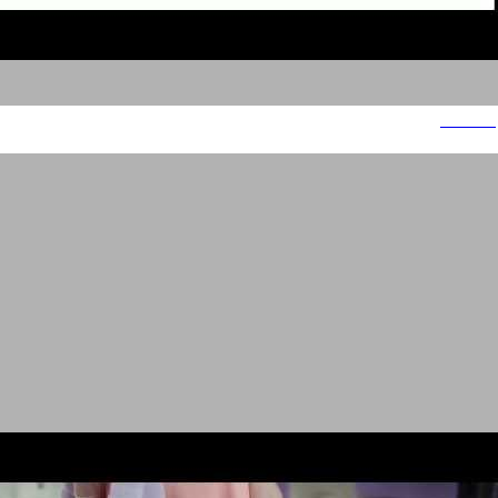
סופטאצ'