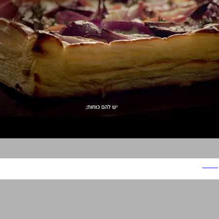
לורפק