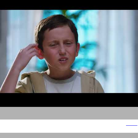
סאוטר