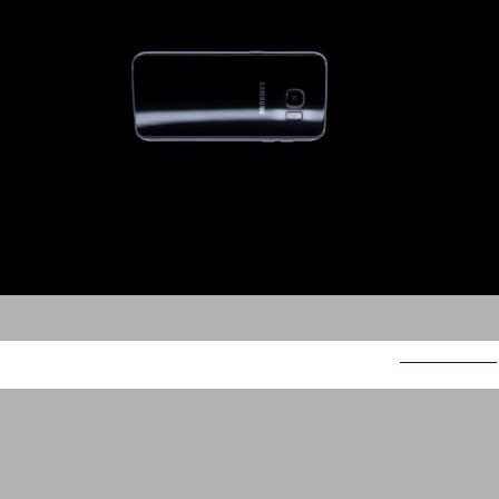
סמסונג אנגלית