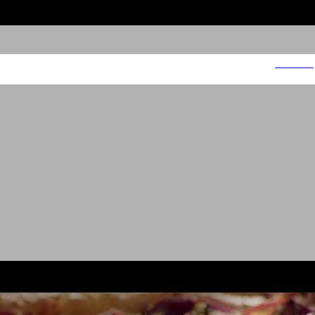
אושי אושי