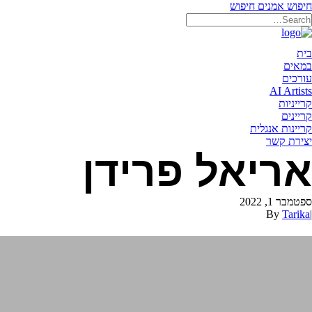
חיפוש אמנים
חיפוש
תאריקה זוהר, ייצוג אמנים
בית
במאים
עורכים
AI Artists
קרייניות
קריינים
קריינות אנגלית
יצירת קשר
אריאל פרידן
ספטמבר 1, 2022
By
Tarika
|