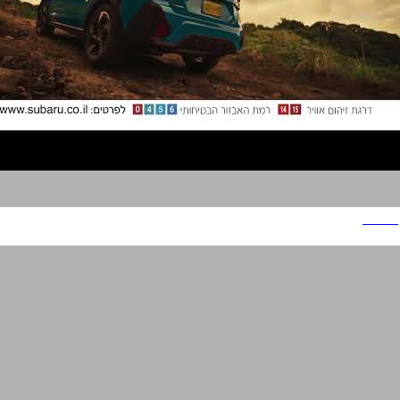
סובארו