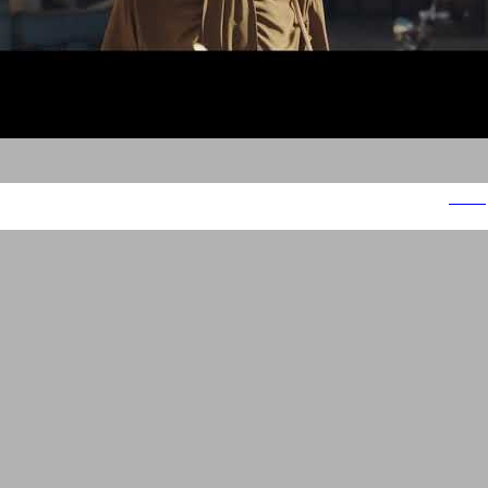
מגנום