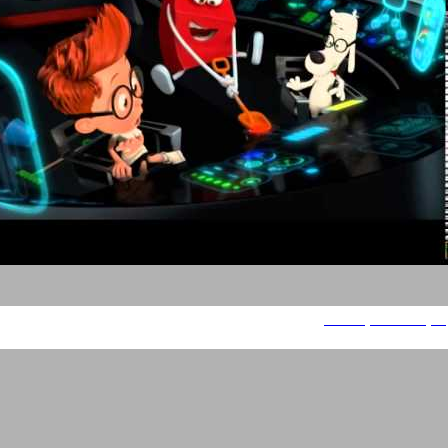
מק ילדים- מקדונלדס