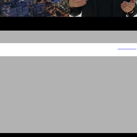
אאורה נדלן