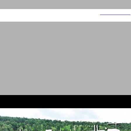
פסטיבל C sound