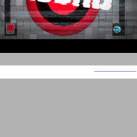
מבצע אופנה CAL H&O