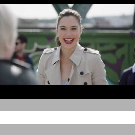
וואווי