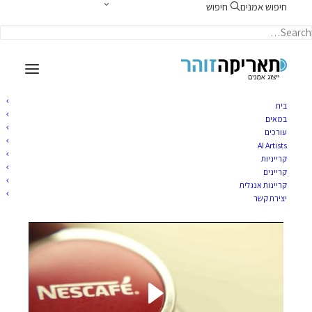
חיפוש אמנים
חיפוש
תאריקה זוהר, ייצוג אמנים
בית
במאים
עורכים
AI Artists
אלה דורון אנגלית
קרייניות
קריינים
קריינות אנגלית
פברואר 27, 2024
|
TARIKA
BY
יצירת קשר