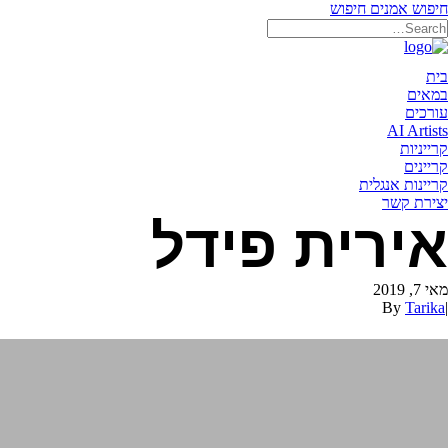
חיפוש אמנים
חיפוש
תאריקה זוהר, ייצוג אמנים
בית
במאים
עורכים
AI Artists
קרייניות
קריינים
קריינות אנגלית
יצירת קשר
אירית פידל
מאי 7, 2019
By
Tarika
|