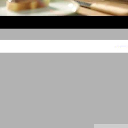
מילקה