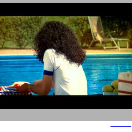
תנובה - עמק