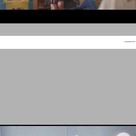
האגיס