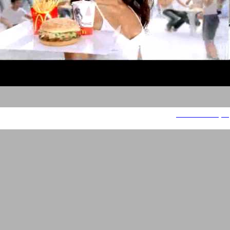
מקדונלד'ס גיהנום