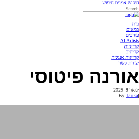
חיפוש אמנים
חיפוש
תאריקה זוהר, ייצוג אמנים
בית
במאים
עורכים
AI Artists
קרייניות
קריינים
קריינות אנגלית
יצירת קשר
אורנה פיטוסי
ינואר 8, 2025
By
Tarika
|