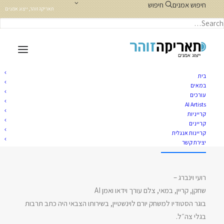
חיפוש אמנים
חיפוש
תאריקה זוהר, ייצוג אמנים
בית
במאים
עורכים
AI Artists
קרייניות
רועי וינברג
קריינים
קריינות אנגלית
יצירת קשר
רועי וינברג –
שחקן, קריין, במאי, צלם עורך וידאו ואמן AI
בוגר הסטודיו למשחק יורם לוינשטיין, בשירותו הצבאי היה כתב תרבות
בגלי צה״ל.