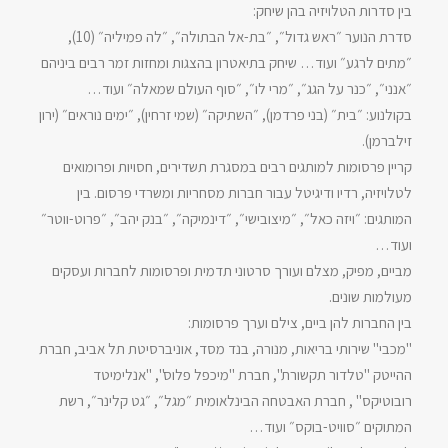
בין סדרות הטלויזיה בהן שיחק:
סדרת הנוער ״ראש גדול״, ״בת-אל הבתולה״, ״לה פמיליה״ (10),
״מתים לרגע״ ועוד… שיחק בתיאטרון בהצגות ומחזות זמר רבים ביניהם
״אנני״, ״כנר על הגג״, ״מרי לו״, ״סוף העולם שמאלה״ ועוד…
בקולנוע: ״בית״ (בני פרדמן), ״השתיקה״ (שמי זרחין), ״ימים נוראים״ (ירון
זילברמן).
קריין פרסומות למותגים רבים במסגרת תשדירים, חסויות ופרומואים
לטלויזיה, רדיו ודיגיטל עבור חברות מסחריות ומשרדי פרסום. בין
המותגים: ״ויזה כאל״, ״מיצובישי״, ״דינמיקה״, ״בנק יהב״, ״פרוט-ווטר״
ועוד…
מביים, מפיק, מצלם ועורך סרטוני תדמית ופרסומות לחברות ועסקים
מעולמות שונים.
בין החברות להן ביים, צילם וערך פרסומות:
"מכבי" שירותי בריאות, מנורה, בנד מסד, אוניברסיטת תל אביב, חברת
ההייטק "טלדור תקשורת", חברת "מיכפל פלוס", "אנלימיטד
רובוטיקס" , חברת האבטחה הבינלאומית ״מגל״, ״גט קלינר״, רשת
המתוקים ״סוויט-בוקס״ ועוד…