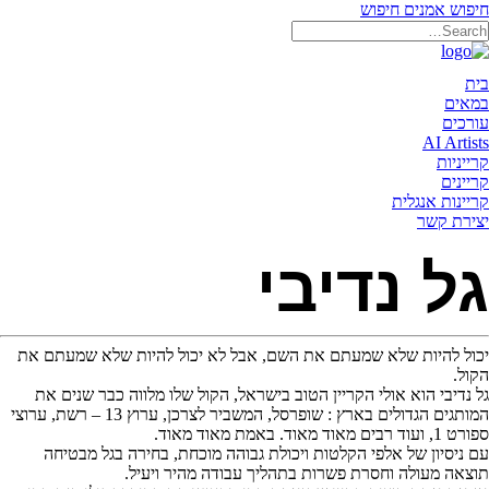
חיפוש אמנים
חיפוש
תאריקה זוהר, ייצוג אמנים
בית
במאים
עורכים
AI Artists
קרייניות
קריינים
קריינות אנגלית
יצירת קשר
גל נדיבי
יכול להיות שלא שמעתם את השם, אבל לא יכול להיות שלא שמעתם את
הקול.
גל נדיבי הוא אולי הקריין הטוב בישראל, הקול שלו מלווה כבר שנים את
המותגים הגדולים בארץ : שופרסל, המשביר לצרכן, ערוץ 13 – רשת, ערוצי
ספורט 1, ועוד רבים מאוד מאוד. באמת מאוד מאוד.
עם ניסיון של אלפי הקלטות ויכולת גבוהה מוכחת, בחירה בגל מבטיחה
תוצאה מעולה וחסרת פשרות בתהליך עבודה מהיר ויעיל.