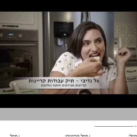
קריינות מכירתית נלהבת
הצהרת נגישות
מייל:
office@tarika.co.il
| מייל קריינים:
karyanim@tarika.co.il
| מייל