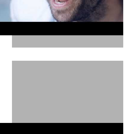
נביעות