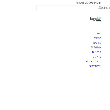
חיפוש אמנים
חיפוש
תאריקה זוהר, ייצוג אמנים
חמי סולומון
בית
במאים
עורכים
אוגוסט 14, 2022
|
TARIKA
BY
AI Artists
קרייניות
קריינים
קריינות אנגלית
יצירת קשר