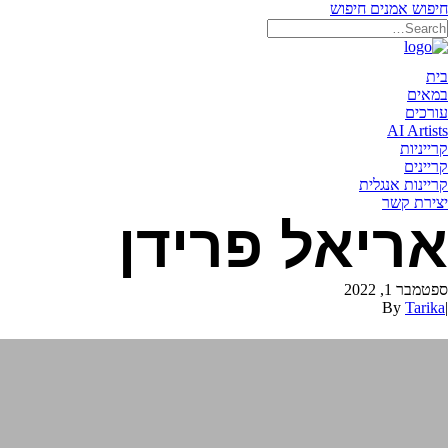
חיפוש אמנים
חיפוש
תאריקה זוהר, ייצוג אמנים
בית
במאים
עורכים
AI Artists
קרייניות
קריינים
קריינות אנגלית
יצירת קשר
אריאל פרידן
ספטמבר 1, 2022
By
Tarika
|