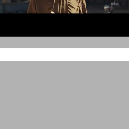
מגנום