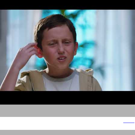
סאוטר