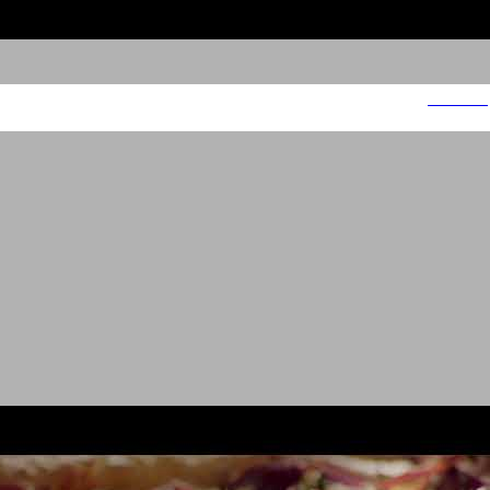
אושי אושי