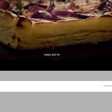
לורפק