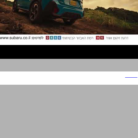
סובארו