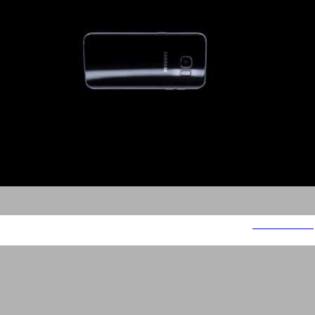
סמסונג אנגלית